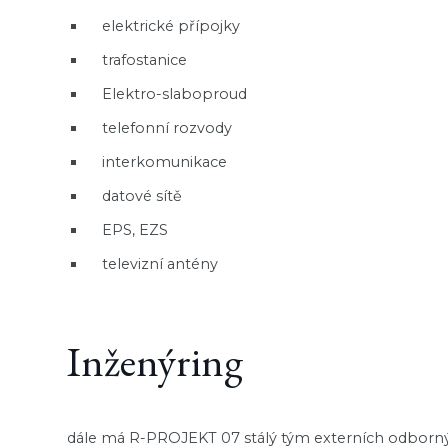
elektrické přípojky
trafostanice
Elektro-slaboproud
telefonní rozvody
interkomunikace
datové sítě
EPS, EZS
televizní antény
Inženýring
dále má R-PROJEKT 07 stálý tým externích odborný