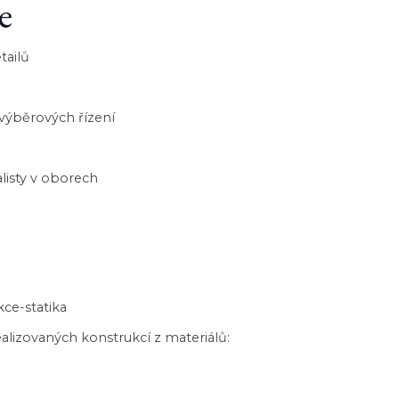
e
tailů
 výběrových řízení
alisty v oborech
kce-statika
alizovaných konstrukcí z materiálů: