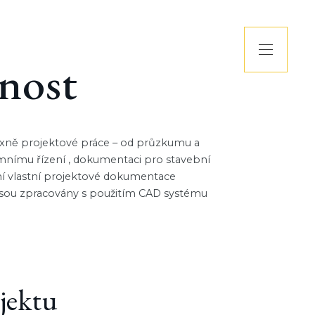
nnost
lexně projektové práce – od průzkumu a
mnímu řízení , dokumentaci pro stavební
ní vlastní projektové dokumentace
jsou zpracovány s použitím CAD systému
jektu