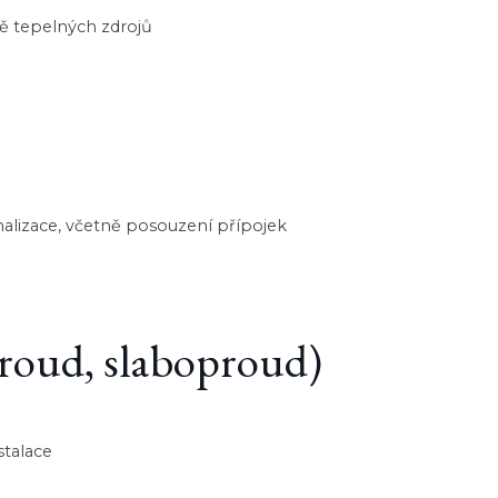
ě tepelných zdrojů
alizace, včetně posouzení přípojek
proud, slaboproud)
stalace